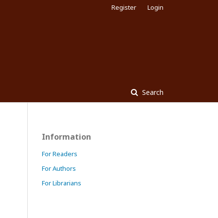
Register
Login
Search
Information
For Readers
For Authors
For Librarians