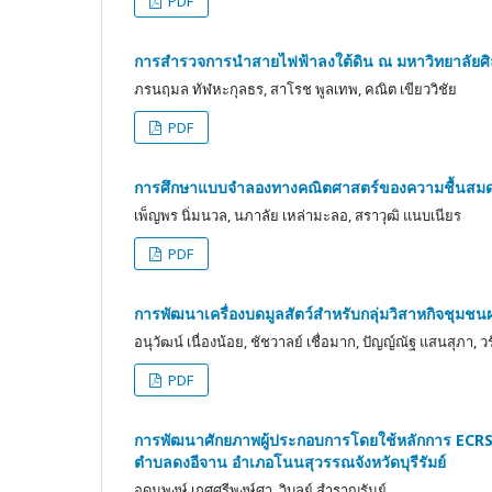
PDF
การสำรวจการนำสายไฟฟ้าลงใต้ดิน ณ มหาวิทยาลัยศิ
ภรนฤมล ทัฬหะกุลธร, สาโรช พูลเทพ, คณิต เขียววิชัย
PDF
การศึกษาแบบจำลองทางคณิตศาสตร์ของความชื้นสมดุ
เพ็ญพร นิ่มนวล, นภาลัย เหล่ามะลอ, สราวุฒิ แนบเนียร
PDF
การพัฒนาเครื่องบดมูลสัตว์สำหรับกลุ่มวิสาหกิจชุมชนผล
อนุวัฒน์ เนื่องน้อย, ชัชวาลย์ เชื่อมาก, ปัญญ์ณัฐ แสนสุภา, 
PDF
การพัฒนาศักยภาพผู้ประกอบการโดยใช้หลักการ ECRS เ
ตำบลดงอีจาน อำเภอโนนสุวรรณจังหวัดบุรีรัมย์
อุดมพงษ์ เกศศรีพงษ์ศา, วิบูลย์ สำราญรัมย์