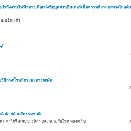
ำลังงานไฟฟ้าทางเลือกส่งข้อมูลผ่านอินเตอร์เน็ตสรรพสิ่งระยะทางไกลด้
ม, อธิคม ศิริ
ฑ์
1
ิธีถ่วงน้ำหนักระยะทางผกผัน
2
ผ้าฝ้ายด้วยสีธรรมชาติ
งศร, สาวิตรี เดชบุญ, ธนิกา หุตะกมล, รับโชค ทองเจริญ
3