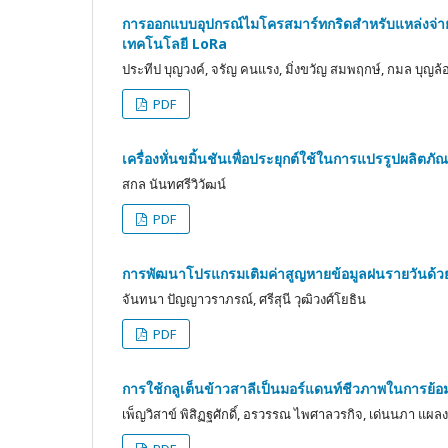
การออกแบบอุปกรณ์ไมโครสมาร์ทกริดสำหรับแหล่งจ่ายก
เทคโนโลยี LoRa
ประทีป บุญวงค์, จรัญ คนแรง, มิ่งขวัญ สมพฤกษ์, กมล บุญล้อ
PDF
เครื่องหั่นขมิ้นชันเพื่อประยุกต์ใช้ในการแปรรูปผลิตภัณ
สกล นันทศรีวิวัฒน์
PDF
การพัฒนาโปรแกรมเติมค่าสูญหายข้อมูลฝนรายวันด้วยว
จันทนา ปัญญาวราภรณ์, ศรีสุนี วุฒิวงศ์โยธิน
PDF
การใช้กลูเต็นข้าวสาลีเป็นมอร์แดนท์ชีวภาพในการย้อม
เพ็ญวิสาข์ พิสิฏฐศักดิ์, อรวรรณ ไพศาลวรกิจ, เด่นนภา แผล