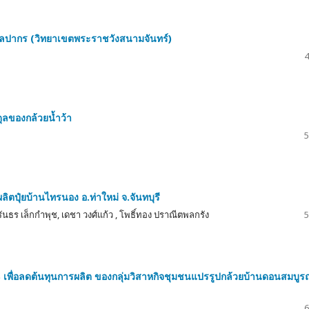
ลปากร (วิทยาเขตพระราชวังสนามจันทร์)
4
ลของกล้วยน้ำว้า
5
ิตปุ๋ยบ้านไทรนอง อ.ท่าใหม่ จ.จันทบุรี
วรันธร เล็กกำพุช, เดชา วงศ์แก้ว , โพธิ์ทอง ปราณีตพลกรัง
5
พื่อลดต้นทุนการผลิต ของกลุ่มวิสาหกิจชุมชนแปรรูปกล้วยบ้านดอนสมบูร
6