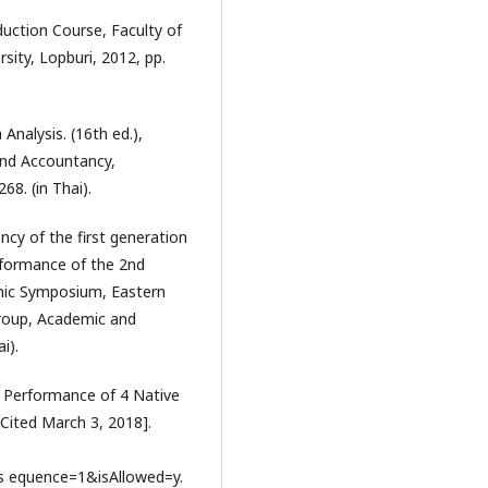
uction Course, Faculty of
sity, Lopburi, 2012, pp.
nalysis. (16th ed.),
and Accountancy,
68. (in Thai).
ncy of the first generation
rformance of the 2nd
mic Symposium, Eastern
Group, Academic and
i).
 Performance of 4 Native
[Cited March 3, 2018].
?s equence=1&isAllowed=y.