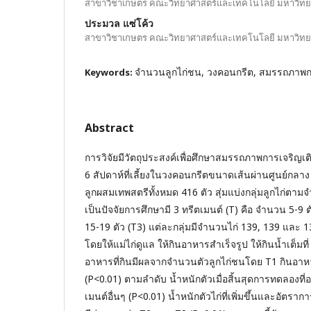
สาขาวิชาเกษตร คณะวิทยาศาสตร์และเทคโนโลยี มหาวิทย
ประมวล แซ่โค้ว
สาขาวิชาเกษตร คณะวิทยาศาสตร์และเทคโนโลยี มหาวิทย
จำนวนลูกไก่ชน, วงคอนกรีต, สมรรถภาพก
Keywords:
Abstract
การวิจัยมีวัตถุประสงค์เพื่อศึกษาสมรรถภาพการเจริญเ
6 สัปดาห์ที่เลี้ยงในวงคอนกรีตขนาดเส้นผ่านศูนย์กลาง
ลูกผสมเทพสตรีทั้งหมด 416 ตัว สุ่มแบ่งกลุ่มลูกไก่ตาม
เป็นปัจจัยการศึกษามี 3 ทรีตเมนต์ (T) คือ จำนวน 5-9 ต
15-19 ตัว (T3) แต่ละกลุ่มมีจำนวนไก่ 139, 139 และ 13
โดยให้แม่ไก่ดูแล ให้กินอาหารสำเร็จรูป ให้กินน้ำเต็
อาหารที่กินมีผลจากจำนวนตัวลูกไก่ชนโดย T1 กินอา
(P<0.01) ตามลำดับ น้ำหนักตัวเมื่อสิ้นสุดการทดลองที่
เมนต์อื่นๆ (P<0.01) น้ำหนักตัวไก่ที่เพิ่มขึ้นและอัตราก