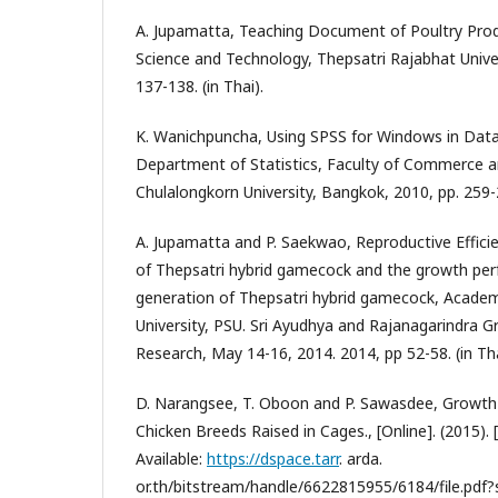
A. Jupamatta, Teaching Document of Poultry Prod
Science and Technology, Thepsatri Rajabhat Univer
137-138. (in Thai).
K. Wanichpuncha, Using SPSS for Windows in Data A
Department of Statistics, Faculty of Commerce 
Chulalongkorn University, Bangkok, 2010, pp. 259-2
A. Jupamatta and P. Saekwao, Reproductive Efficie
of Thepsatri hybrid gamecock and the growth pe
generation of Thepsatri hybrid gamecock, Acade
University, PSU. Sri Ayudhya and Rajanagarindra 
Research, May 14-16, 2014. 2014, pp 52-58. (in Tha
D. Narangsee, T. Oboon and P. Sawasdee, Growth
Chicken Breeds Raised in Cages., [Online]. (2015). 
Available:
https://dspace.tarr
. arda.
or.th/bitstream/handle/6622815955/6184/file.pdf