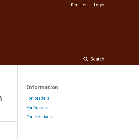
Register
Login
Search
Information
ต
For Readers
For Authors
For Librarians