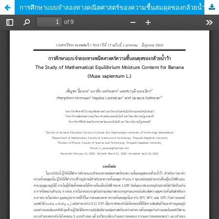
การศึกษาแบบจำลองทางคณิตศาสตร์ของความชื้นสมดุลของกล้วยน้ำว้า