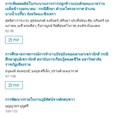
การเพิ่มผลผลิตในกระบวนการการปลูกข้าวแบบลักษณะนาหว่าน
เมล็ดข้าวงอกนาตม : กรณีศึกษา ตำบลโพรงอากาศ อำเภอ
บางน้ำเปรี้ยว จังหวัดฉะเชิงเทรา
สุทธิดา การะเวก, ยุทธณรงค์ จงจันทร์, ศรินยา ประทีปชนะชัย, นรินทร์ กุล
นภาดล, เมธี พรมศิลา, กิ่งกาญจน์ กิตติสุนทโรภาศ, ธนธัช มั่นมงคล
82-96
PDF
การศึกษาสภาพการณ์การทำงานปัจจุบันของเตาเผาเซรามิกส์ กรณี
ศึกษาศูนย์เซรามิกส์ สถาบันการเรียนรู้ตลอดชีวิต มหาวิทยาลัย
ราชภัฏเชียงราย
อนุพงษ์ สมพฤกษ์, นงนุช ศรีเล็ก, ปรานต์ เมฆอากาศ
97-108
PDF
การพัฒนากรวดในงานภูมิทัศน์จากผักตบชวา
บุญญาพร บุญศรี
109-115