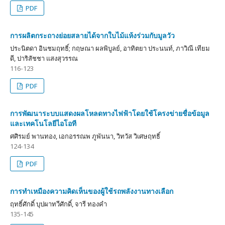
PDF
การผลิตกระถางย่อยสลายได้จากใบไม้แห้งร่วมกับมูลวัว
ประนิตดา อินชมฤทธิ์; กฤษณา ผลพิบูลย์, อาทิตยา ประนนท์, ภาวิณี เทียม
ดี, ปาริสัชชา แสงสุวรรณ
116-123
PDF
การพัฒนาระบบแสดงผลโหลดทางไฟฟ้าโดยใช้โครงข่ายชื่อข้อมูล
และเทคโนโลยีไอโอที
ศศิรมย์ พานทอง, เอกอรรณพ ภูพันนา, วิทวัส วิเศษฤทธิ์
124-134
PDF
การทำเหมืองความคิดเห็นของผู้ใช้รถพลังงานทางเลือก
ฤทธิ์ศักดิ์ บุปผาทวีศักดิ์, จารี ทองคำ
135-145