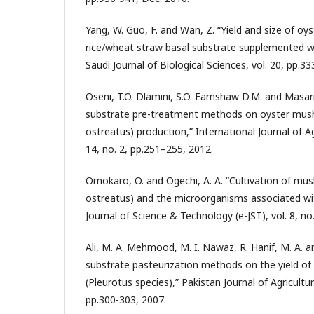
Yang, W. Guo, F. and Wan, Z. “Yield and size of 
rice/wheat straw basal substrate supplemented wi
Saudi Journal of Biological Sciences, vol. 20, pp.3
Oseni, T.O. Dlamini, S.O. Earnshaw D.M. and Masari
substrate pre-treatment methods on oyster mus
ostreatus) production,” International Journal of Ag
14, no. 2, pp.251–255, 2012.
Omokaro, O. and Ogechi, A. A. “Cultivation of mu
ostreatus) and the microorganisms associated wit
Journal of Science & Technology (e-JST), vol. 8, no
Ali, M. A. Mehmood, M. I. Nawaz, R. Hanif, M. A. a
substrate pasteurization methods on the yield 
(Pleurotus species),” Pakistan Journal of Agricultura
pp.300-303, 2007.