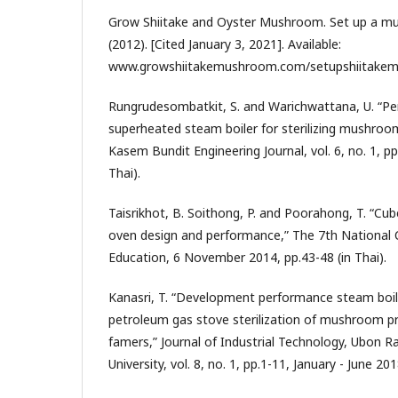
Grow Shiitake and Oyster Mushroom. Set up a mu
(2012). [Cited January 3, 2021]. Available:
www.growshiitakemushroom.com/setupshiitake
Rungrudesombatkit, S. and Warichwattana, U. “Pe
superheated steam boiler for sterilizing mushroo
Kasem Bundit Engineering Journal, vol. 6, no. 1, pp.
Thai).
Taisrikhot, B. Soithong, P. and Poorahong, T. “
oven design and performance,” The 7th National 
Education, 6 November 2014, pp.43-48 (in Thai).
Kanasri, T. “Development performance steam boile
petroleum gas stove sterilization of mushroom p
famers,” Journal of Industrial Technology, Ubon 
University, vol. 8, no. 1, pp.1-11, January - June 201