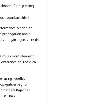
shroom farm. [Online].
mushroomfarm.html
rformance testing of
m propagation bag,”
17-30, Jan. – Jun. 2016 (in
Cube mushroom steaming
Conference on Technical
r using liquefied
ropagation bag for
Ratchathani Rajabhat
8 (in Thai).