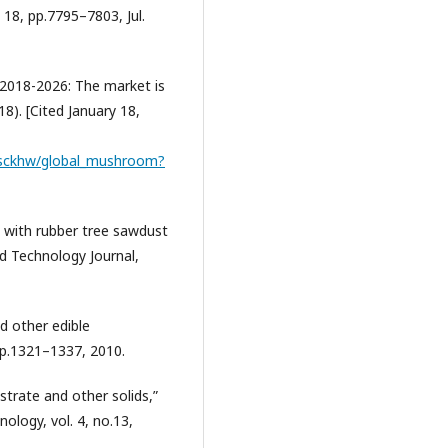
 18, pp.7795–7803, Jul.
2018-2026: The market is
8). [Cited January 18,
zsckhw/global_mushroom?
g with rubber tree sawdust
d Technology Journal,
d other edible
pp.1321–1337, 2010.
trate and other solids,”
ology, vol. 4, no.13,