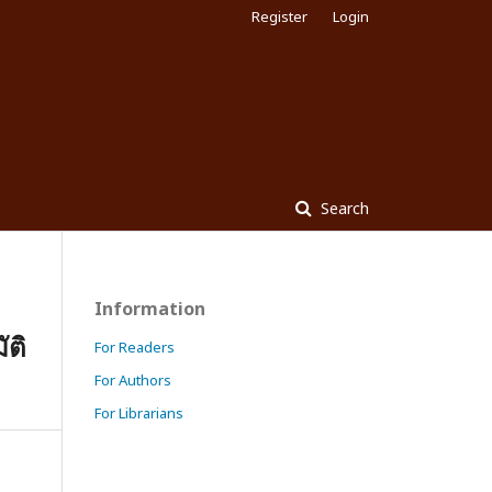
Register
Login
Search
Information
ัติ
For Readers
For Authors
For Librarians