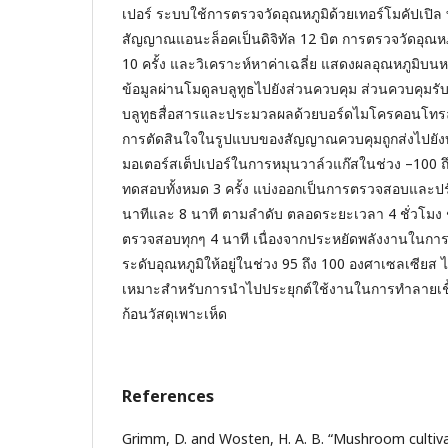
เปอร์ ระบบใช้การตรวจวัดอุณหภูมิด้วยเทอร์โมคัปเปิ
สัญญาณแอนะล็อคเป็นดิจิทัล 12 บิต การตรวจวัดอุณหภูม
10 ครั้ง และวิเคราะห์หาค่าเฉลี่ย แสดงผลอุณหภูมิบนห
ข้อมูลผ่านโมดูลบลูทูธไปยังส่วนควบคุม ส่วนควบคุมรับ
บลูทูธสื่อสารและประมวลผลด้วยบอร์ดไมโครคอนโทรล
การตัดสินใจในรูปแบบของสัญญาณควบคุมถูกส่งไปยังบอ
มอเตอร์สเต็ปเปอร์ในการหมุนวาล์วแก๊สในช่วง –100 ถ
ทดสอบทั้งหมด 3 ครั้ง แบ่งออกเป็นการตรวจสอบและปรั
นาทีและ 8 นาที ตามลำดับ ตลอดระยะเวลา 4 ชั่วโมง ช
ตรวจสอบทุกๆ 4 นาที เนื่องจากประหยัดพลังงานในการ
ระดับอุณหภูมิให้อยู่ในช่วง 95 ถึง 100 องศาเซลเซียส ไ
เหมาะสำหรับการนำไปประยุกต์ใช้งานในการทำลายเชื้อจุล
ก้อนวัสดุเพาะเห็ด
References
Grimm, D. and Wosten, H. A. B. “Mushroom cultivat