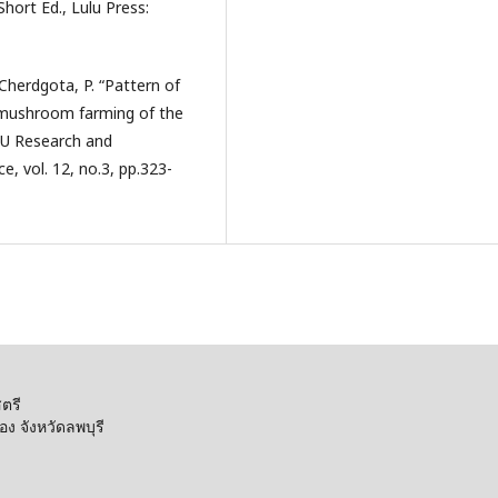
Short Ed., Lulu Press:
 Cherdgota, P. “Pattern of
mushroom farming of the
VRU Research and
, vol. 12, no.3, pp.323-
ตรี
 จังหวัดลพบุรี