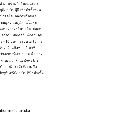
ล ทำงานร่วมกับโมดูลแปลง
ิภายในตู้นึ่งทำซ้ำทั้งหมด
น้าจอโอแอลอีดีพร้อมส่ง
ข้อมูลอุณหภูมิผ่านโมดูล
เลอร์อาดุยโนนาโน ข้อมูล
ร์ดขับมอเตอร์ เพื่อควบคุม
ึง +10 องศา ระบบได้รับการ
บวาล์วแก๊สทุกๆ 2 นาที 4
่วงเวลาที่เหมาะสม คือ การ
ควบคุมวาล์วแต่ยังคงรักษา
ด้อย่างมีประสิทธิภาพ จึง
ินทรีย์ภายในตู้นึ่งฆ่าเชื้อ
ion in the circular