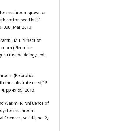
oyster mushroom grown on
th cotton seed hull,”
33–338, Mar. 2013.
rambi, M.T. “Effect of
hroom (Pleurotus
riculture & Biology, vol.
shroom (Pleurotus
h the substrate used,” E-
. 4, pp.49-59, 2013.
nd Wasim, R. “Influence of
of oyster mushroom
l Sciences, vol. 44, no. 2,