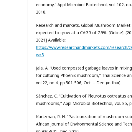
economy,” Appl Microbiol Biotechnol, vol. 102, no.
2018.
Research and markets. Global Mushroom Market 
expected to grow at a CAGR of 7.9%. [Online]. (201
2021] Available:
https://www.researchandmarkets.com/research/
w=5
.
Jala, A. “Used composted garbage leaves in mixin
for culturing Phoenix mushroom,” Thai Science an
vol.22, no.4, pp.501-506, Oct. – Dec. (in thai)
Sánchez, C. “Cultivation of Pleurotus ostreatus an
mushrooms,” Appl Microbiol Biotechnol, vol. 85, 
Kurtzman, R. H. “Pasteurization of mushroom subs
African Journal of Environmental Science and Techn
pp.936-941, Dec. 2010.