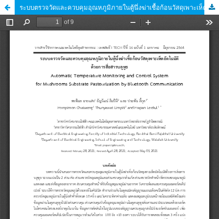
ระบบตรวจวัดและควบคุมอุณหภูมิภายในตู้นึ่งฆ่าเชื้อก้อนวัสดุเพาะเห็ดอัตโนมัติด้วยการสื่อสารบลูทูธ